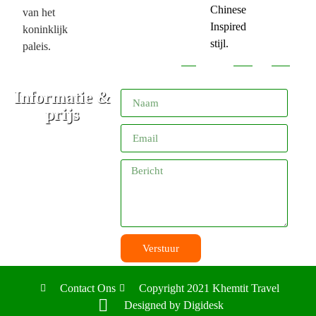
Chinese
van het
Inspired
koninklijk
stijl.
paleis.
Informatie &
prijs
Verstuur
Contact Ons
Copyright 2021 Khemtit Travel
Designed by Digidesk