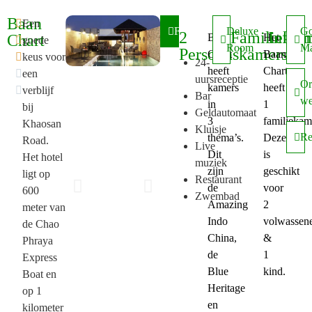
Baan

Een
Faciliteiten
Deluxe
Go
2
Familiekam
Inform
Chart
Baan
Het

goede
Room
M
Persoonskamers
Chart
Baan

keus voor
24-
heeft
Chart

een
uursreceptie
Or
kamers
heeft

verblijf
Bar
we
in
1
bij
Geldautomaat
3
familiekam
Khaosan
Kluisje
Re
thema’s.
Deze
Road.
Live
Dit
is
Het hotel
muziek
zijn
geschikt
ligt op
Restaurant
de
voor
600
Zwembad
Amazing
2
meter van
Indo
volwassen
de Chao
China,
&
Phraya
de
1
Express
Blue
kind.
Boat en
Heritage
op 1
en
kilometer