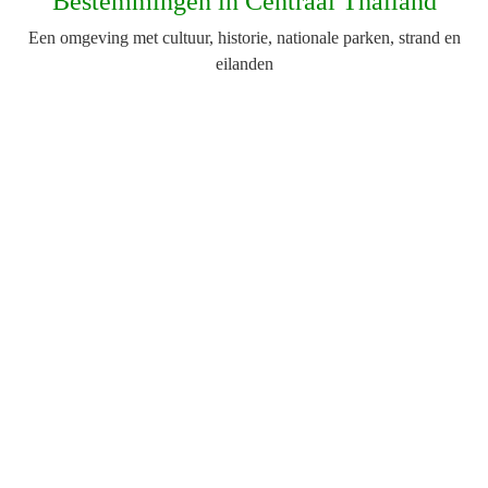
Bestemmingen in Centraal Thailand
Een omgeving met cultuur, historie, nationale parken, strand en
eilanden
Ayutthaya
Ayutthaya ligt op
80 kilometer
ten noorden van
Bangkok. Het was de hoofdstad van Siam vanaf
1350 tpt 1767. De ruines van de oude stad vormen