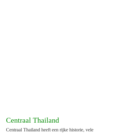
River Kwai
Resotel
Centraal Thailand
Centraal Thailand heeft een rijke historie, vele