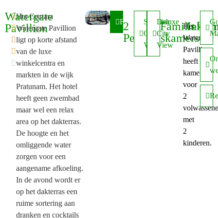
Watergate

Het Centara
Faciliteiten
Superior
Deluxe
Go
2
Familiekam
Inform
Pavillion
Het

Watergate Pavillion
City
City
M
Persoonskamers
Watergate

ligt op korte afstand
View
View
Pavillion

van de luxe
Or
heeft

winkelcentra en
we
kamers
markten in de wijk
voor
Pratunam. Het hotel
Re
2
heeft geen zwembad
volwassen
maar wel een relax
met
area op het dakterras.
2
De hoogte en het
kinderen.
omliggende water
zorgen voor een
aangename afkoeling.
In de avond wordt er
op het dakterras een
ruime sortering aan
dranken en cocktails