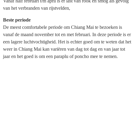
Vanaf half februari t/m april is er last van rook en smog als gevolg
van het verbranden van rijstvelden,
Beste periode
De meest comfortabele periode om Chiang Mai te bezoeken is
vanaf de maand november tot en met februari. In deze periode is er
een lagere luchtvochtigheid. Het is echter goed om te weten dat het
weer in Chiang Mai kan variëren van dag tot dag en van jaar tot
jaar en het goed is om een paraplu of poncho mee te nemen.
Het
regenseizoen
is vanaf de maand juni tot en met oktober. Er zijn
regelmatig harde maar, intense korte buiten. De temperaturen zijn
over het algemeen iets koeler dan in het hete seizoen, maar het kan
nog steeds behoorlijk warm en vochtig zijn.
Het
koele seizoen
begint in november en eindigt in februari/maart.
Dit seizoen is vaak het meest aangename seizoen om te bezoeken,
met lagere temperaturen en lagere luchtvochtigheid. Overdag kan
het nog steeds warm zijn, maar ‘s nachts kan het behoorlijk koel
zijn. Dit seizoen wordt vaak beschouwd als het hoogseizoen voor