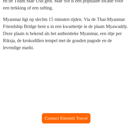
en de Tham Mae Usu grot. Mae Sot is een populaire locatie voor
een trekking of een rafting.
Myanmar ligt op slechts 15 minuten rijden. Via de Thai-Myanmar
Friendship Bridge bent u in een kwartiertje in de plaats Myawaddy.
Deze plaats is bekend als het authentieke Myanmar, een ritje per
Riksja, de krokodillen tempel met de gouden pagode en de
levendige markt.
Prive reizen tegen een concurerende
prijs
Khemtit Travel verzorgt uw reis naar
uw persoonlijke voorkeur!
Contact Khemtit Travel